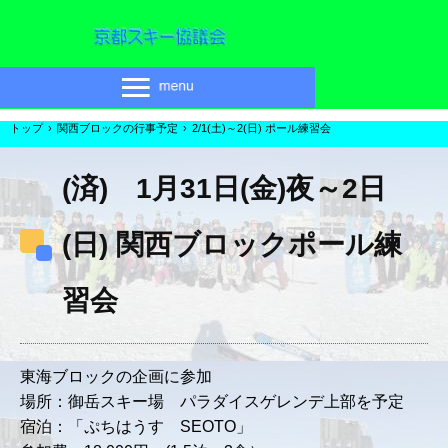
トップ
›
関西ブロックの行事予定
›
2/1(土)～2(日) ポール練習会
(済) 1月31日(金)夜～2日
(日) 関西ブロックポール練
習会
東海ブロックの企画に参加
場所：御岳スキー場 パラダイスゲレンデ上部を予定
宿泊：「ぷちはうす SEOTO」